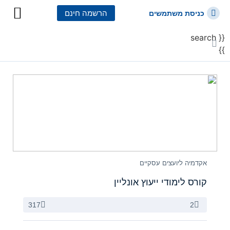
הרשמה חינם
כניסת משתמשים
{{ search
כל הקורסים
כל המסלולי
}}
אקדמיה ליועצים עסקיים
קורס לימודי ייעוץ אונליין
317
2