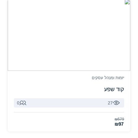
יזמות ומנהל עסקים
קוד שפע
0
27
₪579
₪97