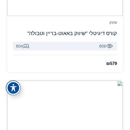
שיווק
קורס דיגיטלי "שיווק באאוט-בריין וטבולה"
804
806
₪579