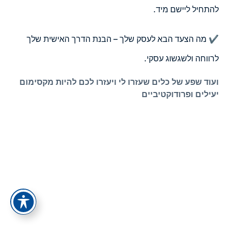
להתחיל ליישם מיד.
✔️ מה הצעד הבא לעסק שלך – הבנת הדרך האישית שלך
לרווחה ולשגשוג עסקי.
ועוד שפע של כלים שעזרו לי ויעזרו לכם להיות מקסימום
יעילים ופרודוקטיביים
תפריט
קישורים
אודות
הצהרת נגישות
צור קשר
מדיניות פרטיות
כל המסלולים
תנאי ביטול עסקה
כל הקורסים
סיפור ההצלחה של אלעד הדר
מאמרים
ייעוץ עסקי