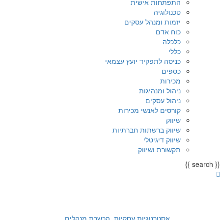
התפתחות אישית
טכנולוגיה
יזמות ומנהל עסקים
כוח אדם
כלכלה
כללי
כניסה לתפקיד יועץ עצמאי
כספים
מכירות
ניהול ומנהיגות
ניהול עסקים
קורסים לאנשי מכירות
שיווק
שיווק ברשתות חברתיות
שיווק דיגיטלי
תקשורת ושיווק
{{ search }}
אסטרטגיות עסקיות⸲
הכשרת מנהלים