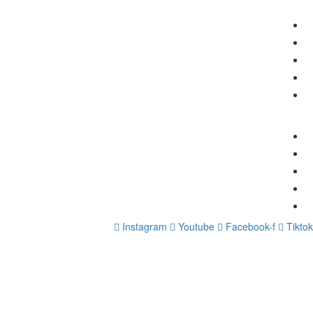
תפריט
אודות
צור קשר
כל המסלולים
כל הקורסים
מאמרים
קישורים
הצהרת נגישות
מדיניות פרטיות
תנאי ביטול עסקה
סיפור ההצלחה של אלעד הדר
ייעוץ עסקי
Instagram
Youtube
Facebook-f
Tiktok
התחברות