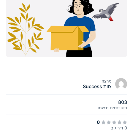
מרצה
צוות Success
803
סטודנטים
נרשמו
0
0 דירוגים