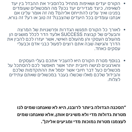
הקורס יעדים ושאיפות מתחיל בלהסביר את ההבדל בין יעד
לשאיפה, כיצד מגדירים יעד נכון? מה המכשולים שעומדים
בפנינו ואיך עלינו להתייחס אליהם? מה זה אומר עלינו אם
אנחנו עומדים בכל היעדים שהצבנו? זה טוב או רע? זה נורא.
לאורך כל הקורס תפגשו הגדרות ופרשנויות של המרצה
והבעלים של קבוצת SUCCESS אלעד הדר לכלל מושגים הן
מהעולם העסקי והן מהעולם האישי, אשר יעזרו לכם להבין את
הדרך והגישה שבה אתם רוצים לפעול כבני אדם וכבעלי
עסקים כאחד.
בנוסף מטרת הקורס היא להעביר אתכם בעלי העסקים
והארגונים לגישה חיובית יותר אשר תאפשר לכם להסתכל על
מכשולים כעל דבר חיובי אשר יסמל את ההתקדמות שלכם
והבידול שלכם מאלו שכשלו בעבר במכשולים שאתם עתידים
לצלוח.
“הסכנה הגדולה ביותר לרובנו, היא לא שאנחנו שמים לנו
מטרות גדולות מדי ולא משיגים אותן, אלא שאנחנו שמים
לעצמנו מטרות נמוכות מדי ומגיעים אליהן”.