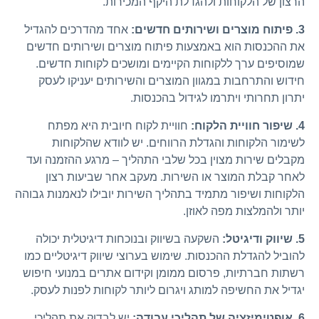
הרצון של הלקוחות ולהגדלת היקף המכירות.
3. פיתוח מוצרים ושירותים חדשים:
אחד מהדרכים להגדיל
את ההכנסות הוא באמצעות פיתוח מוצרים ושירותים חדשים
שמוסיפים ערך ללקוחות הקיימים ומושכים לקוחות חדשים.
חידוש והתרחבות במגוון המוצרים והשירותים יעניקו לעסק
יתרון תחרותי ויתרמו לגידול בהכנסות.
4. שיפור חוויית הלקוח:
חוויית לקוח חיובית היא מפתח
לשימור הלקוחות והגדלת הרווחים. יש לוודא שהלקוחות
מקבלים שירות מצוין בכל שלבי התהליך – מרגע ההזמנה ועד
לאחר קבלת המוצר או השירות. מעקב אחר שביעות רצון
הלקוחות ושיפור מתמיד בתהליך השירות יובילו לנאמנות גבוהה
יותר ולהמלצות מפה לאוזן.
5. שיווק ודיגיטל:
השקעה בשיווק ובנוכחות דיגיטלית יכולה
להוביל להגדלת ההכנסות. שימוש בערוצי שיווק דיגיטליים כמו
רשתות חברתיות, פרסום ממומן וקידום אתרים במנועי חיפוש
יגדיל את החשיפה למותג ויגרום ליותר לקוחות לפנות לעסק.
6. אופטימיזציה של תהליכי עבודה:
יש לבדוק את תהליכי