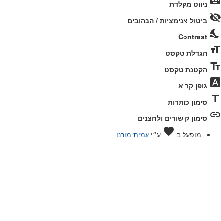
keyboard
ניווט מקלדת
וסגירה
visibility_off
של
ביטול אנימציות / הבהובים
תפריט
nights_stay
Contrast
הנגישות
format_size
הגדלת טקסט
text_fields
הקטנת טקסט
font_download
גופן קריא
title
סימון כותרות
link
סימון קישורים ולחצנים
אהבה
favorite
מופעל ב
ע״י
עמית מורנו
התחברות
הסיסמה חייבת להכיל לפחות 8 תווים של מספרים ואותיות, וחייבת להכיל לפחות אות גדולה אחת