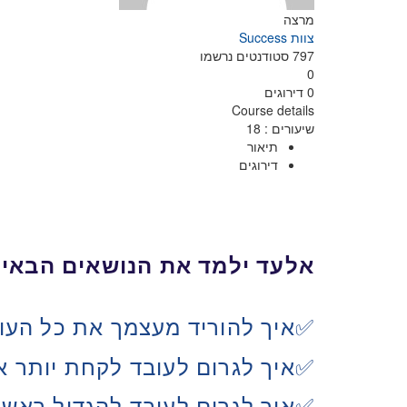
מרצה
צוות Success
797
סטודנטים
נרשמו
0
0 דירוגים
Course details
שיעורים
:
18
תיאור
דירוגים
אלעד ילמד את הנושאים הבאים
איך להוריד מעצמך את כל העו
✅
✅
איך לגרום לעובד לקחת יותר א
✅
איך לגרום לעובד להגדיל ראש.