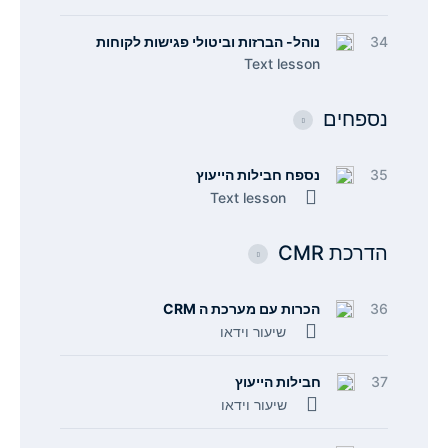
34
נוהל- הברזות וביטולי פגישות לקוחות
Text lesson
נספחים
35
נספח חבילות הייעוץ
Text lesson
הדרכת CMR
36
הכרות עם מערכת ה CRM
שיעור וידאו
37
חבילות הייעוץ
שיעור וידאו