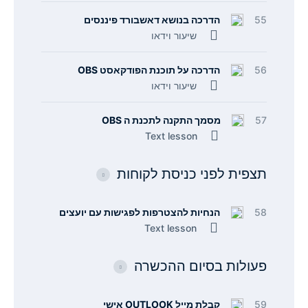
55
הדרכה בנושא דאשבורד פיננסים
שיעור וידאו
56
הדרכה על תוכנת הפודקאסט OBS
שיעור וידאו
57
מסמך התקנה לתכנת ה OBS
Text lesson
תצפית לפני כניסת לקוחות
58
הנחיות להצטרפות לפגישות עם יועצים
Text lesson
פעולות בסיום ההכשרה
59
קבלת מייל OUTLOOK אישי