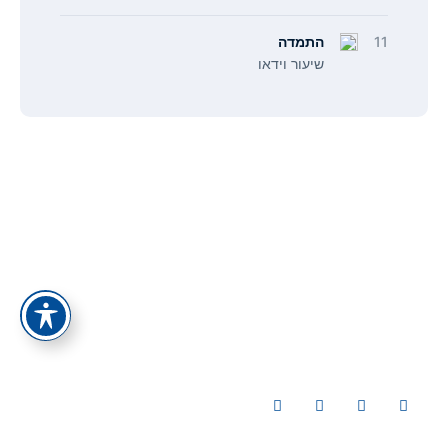
11
התמדה
שיעור וידאו
תפריט
קישורים
אודות
הצהרת נגישות
צור קשר
מדיניות פרטיות
כל המסלולים
תנאי ביטול עסקה
כל הקורסים
סיפור ההצלחה של אלעד הדר
מאמרים
ייעוץ עסקי