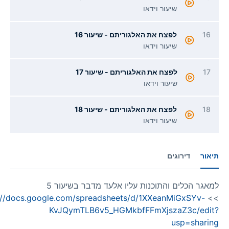
שיעור וידאו
1
לפצח את האלגוריתם - שיעור 16
שיעור וידאו
לפצח את האלגוריתם - שיעור 17
שיעור וידאו
1
לפצח את האלגוריתם - שיעור 18
שיעור וידאו
ר
דירוגים
למאגר הכלים והתוכנות עליו אלעד מדבר בשיעור 5
https://docs.google.com/spreadsheets/d/1XXeanMiGxSYv-
KvJQymTLB6v5_HGMkbfFFmXjszaZ3c/ed
usp=shar