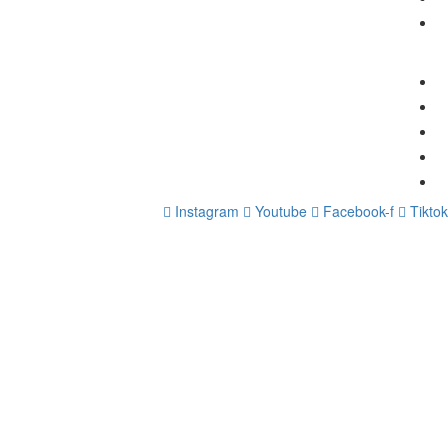
מאמרים
קישורים
הצהרת נגישות
מדיניות פרטיות
תנאי ביטול עסקה
סיפור ההצלחה של אלעד הדר
ייעוץ עסקי
Instagram
Youtube
Facebook-f
Tiktok
התחברות
הסיסמה חייבת להכיל לפחות 8 תווים של מספרים ואותיות, וחייבת להכיל לפחות אות גדולה אחת