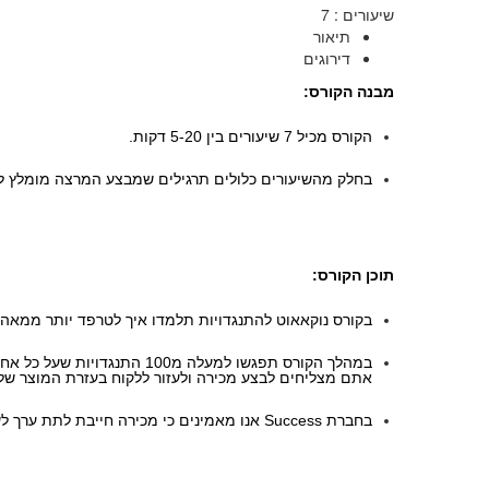
שיעורים
:
7
תיאור
דירוגים
מבנה הקורס:
הקורס מכיל 7 שיעורים בין 5-20 דקות.
בחלק מהשיעורים כלולים תרגילים שמבצע המרצה מומלץ לב
תוכן הקורס:
בקורס נוקאאוט להתנגדויות תלמדו איך לטרפד יותר ממאה ס
במהלך הקורס תפגשו למעלה 
אתם מצליחים לבצע מכירה ולעזור ללקוח בעזרת המוצר של
בחברת Success אנו מאמינים כי מכירה חייבת לתת ערך לשני הצדדים, ומתנגדים בתוקף לביצוע מכירות שמבוצעות רק בכדי למכור ובעצם לא נותנות שום ערך ללקוח.