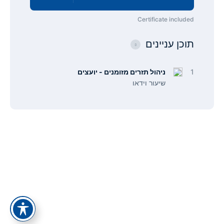
Certificate included
תוכן עניינים
1
ניהול תזרים מזומנים - יועצים
שיעור וידאו
תפריט
קישורים
אודות
הצהרת נגישות
צור קשר
מדיניות פרטיות
כל המסלולים
תנאי ביטול עסקה
כל הקורסים
סיפור ההצלחה של אלעד הדר
מאמרים
ייעוץ עסקי