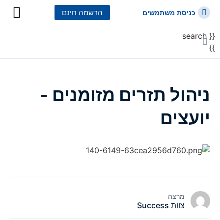
הרשמה חינם
כניסת משתמשים
{{ search
כל הקורסים
כל המסלולי
}}
ניהול תזרים מזומנים -
יועצים
מרצה
צוות Success