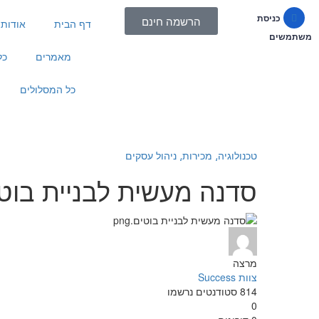
כניסת
הרשמה חינם
דף הבית
אודות
משתמשים
מאמרים
כל
כל המסלולים
טכנולוגיה⸲
מכירות⸲
ניהול עסקים
סדנה מעשית לבניית בוט
מרצה
צוות Success
814
סטודנטים
נרשמו
0