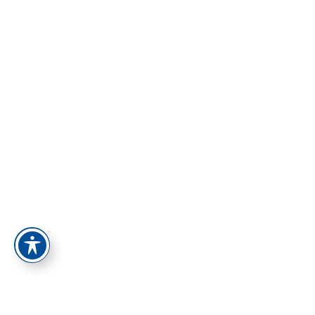
הסיסמה חייבת להכיל לפחות 8 תווים של מספרים ואותיות, וחייבת
להכיל לפחות אות גדולה אחת
הרשם כמורה
זכור אותי
התחברות
הרשמה
Restore password
Send reset link
Password reset link sent
to your email
Close
Your application is sent
We'll send you an email as soon as
your application is approved.
Go to Profile