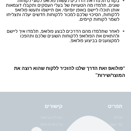
בקורס תלמדו את הדרכים לעשות פולואפ לסוגי לקוחות
שונים, תלמדו מה הטעויות של בעלי העסקים ותקבלו דוגמאות
אותן תוכלו ליישם באופן יומיומי. אם תיישמו ותעשו פולואפ
ללקוחות, הסיכוי שלכם למכור ללקוחות חדשים יעלה ותצליחו
לשמר לקוחות קיימים.
לאחר שתלמדו מהם הדרכים לבצע פולואפ, תלמדו איך ליישם
ולהתאים את הפולואפ ללקוחות השונים שלכם ותהפכו
למקצוענים בביצוע פולואפ.
“פולואפ זאת הדרך שלנו להזכיר ללקוח שהוא רוצה את
המוצר/שירות”
תפריט
קישורים
אודות
הצהרת נגישות
צור קשר
מדיניות פרטיות