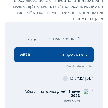
מתאים לכל אחד מיועד במיוחד : מנכ”לים בעלי/ות עסקים
מנהלי/ות פיתוח עסקי מנהלי/ות תחומים ומחלקות מנהלים
ומנהלות מהמגזר הממשלתי והציבורי ו/או מלכ”רים סוכנויות
שיווק ובניית אתרים
הוספה למועדפים
שתף
הרשמה לקורס
₪579
Certificate included
תוכן עניינים
1
שיעור 1 -"שיווק באאוט-בריין וטבולה"
2023
שיעור וידאו