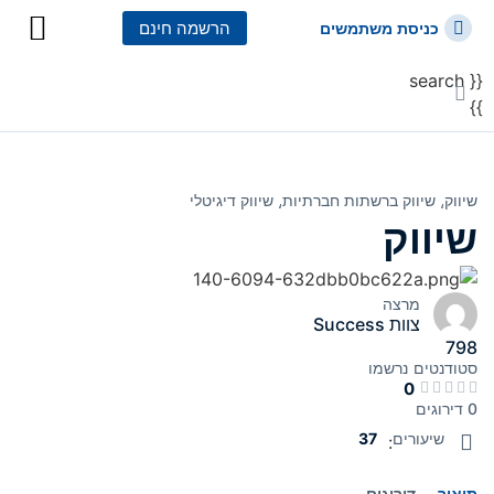
הרשמה חינם
כניסת משתמשים
{{ search
כל הקורסים
כל המסלולי
}}
שיווק⸲
שיווק ברשתות חברתיות⸲
שיווק דיגיטלי
שיווק
מרצה
צוות Success
798
סטודנטים
נרשמו
0
0 דירוגים
שיעורים
37
:
תיאור
דירוגים