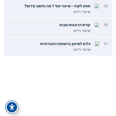
35
מסע לקוח - שיעור מס' 1 מה נחשב קידום?
שיעור וידאו
36
קורס הרצאות מבוא
שיעור וידאו
37
כלים לשיווק ברשתות החברתיות
שיעור וידאו
תפריט
קישורים
אודות
הצהרת נגישות
צור קשר
מדיניות פרטיות
כל המסלולים
תנאי ביטול עסקה
כל הקורסים
סיפור ההצלחה של אלעד הדר
מאמרים
ייעוץ עסקי