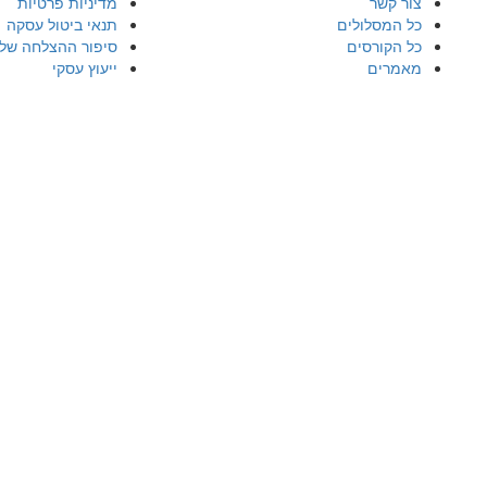
צור קשר
מדיניות פרטיות
כל המסלולים
תנאי ביטול עסקה
כל הקורסים
סיפור ההצלחה של
מאמרים
ייעוץ עסקי
התחברות
הסיסמה חייבת להכיל לפחות 8 תווים של מספרים ואותיות, וחייבת להכיל לפחות אות גדולה אחת
הרשם כמורה
זכור אותי
התחברות
הרשמה
Restore password