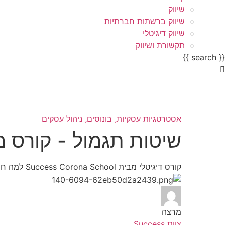
שיווק
שיווק ברשתות חברתיות
שיווק דיגיטלי
תקשורת ושיווק
{{ search }}
אסטרטגיות עסקיות⸲
בונוסים⸲
ניהול עסקים
שיטות תגמול - קורס מ
קורס דיגיטלי מבית Success Corona School למה חשוב כל כך לתגמל עובדים. איך לגרום לעובדים להתחבר למטרות וליעדים שלך, כדי שיעבדו טוב יותר.
מרצה
צוות Success