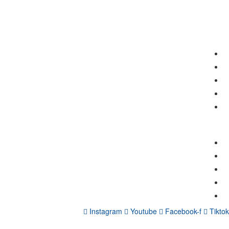
תפריט
אודות
צור קשר
כל המסלולים
כל הקורסים
מאמרים
קישורים
הצהרת נגישות
מדיניות פרטיות
תנאי ביטול עסקה
סיפור ההצלחה של אלעד הדר
ייעוץ עסקי
Instagram
Youtube
Facebook-f
Tiktok