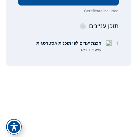
Certificate included
תוכן עניינים
1
הכנת יעדים לפי תוכנית אסטרטגית
שיעור וידאו
תפריט
קישורים
אודות
הצהרת נגישות
צור קשר
מדיניות פרטיות
כל המסלולים
תנאי ביטול עסקה
כל הקורסים
סיפור ההצלחה של אלעד הדר
מאמרים
ייעוץ עסקי