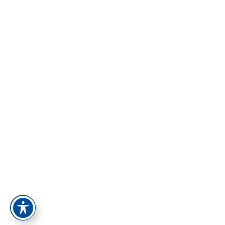
הסיסמה חייבת להכיל לפחות 8 תווים של מספרים ואותיות, וחייבת
להכיל לפחות אות גדולה אחת
הרשם כמורה
זכור אותי
התחברות
הרשמה
Restore password
Send reset link