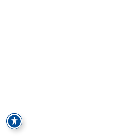
הסיסמה חייבת להכיל לפחות 8 תווים של מספרים ואותיות, וחייבת
להכיל לפחות אות גדולה אחת
הרשם כמורה
זכור אותי
התחברות
הרשמה
Restore password
Send reset link
Password reset link sent
to your email
Close