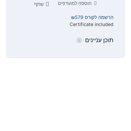
הוספה למועדפים
שתף
הרשמה לקורס
₪579
Certificate included
תוכן עניינים
תפריט
קישורים
אודות
הצהרת נגישות
צור קשר
מדיניות פרטיות
כל המסלולים
תנאי ביטול עסקה
כל הקורסים
סיפור ההצלחה של אלעד הדר
מאמרים
ייעוץ עסקי