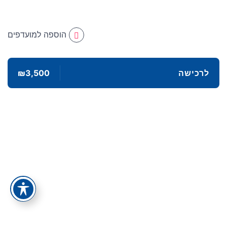
הוספה למועדפים
לרכישה
₪3,500
תפריט
קישורים
אודות
הצהרת נגישות
צור קשר
מדיניות פרטיות
כל המסלולים
תנאי ביטול עסקה
כל הקורסים
סיפור ההצלחה של אלעד הדר
מאמרים
ייעוץ עסקי